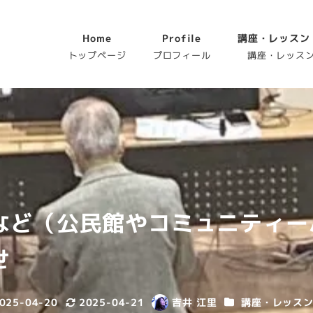
Home
Profile
講座・レッスン
トップページ
プロフィール
講座・レッス
など（公民館やコミュニティー
せ
カテゴリー
025-04-20
2025-04-21
吉井 江里
講座・レッス
日
更新日
著