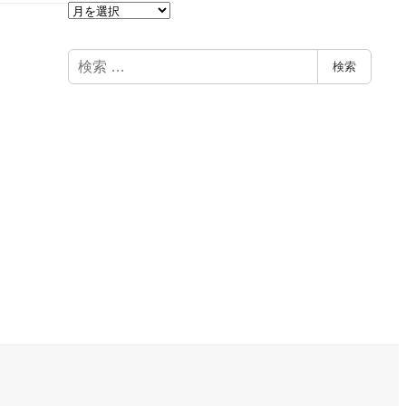
ア
ー
カ
検
検索
イ
索
ブ