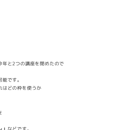
今年と2つの講座を閉めたので
可能です。
れはどの枠を使うか
を
レ」
などです。