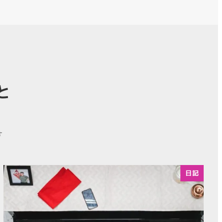
と
す
日記