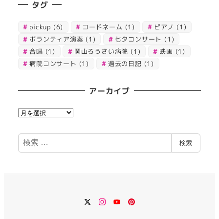
タグ
pickup
(6)
コードネーム
(1)
ピアノ
(1)
ボランティア演奏
(1)
七夕コンサート
(1)
合唱
(1)
岡山ろうさい病院
(1)
映画
(1)
病院コンサート
(1)
過去の日記
(1)
アーカイブ
ア
ー
カ
検
検索
イ
索
ブ
Twitter
Instagram
YouTube
Pinterest