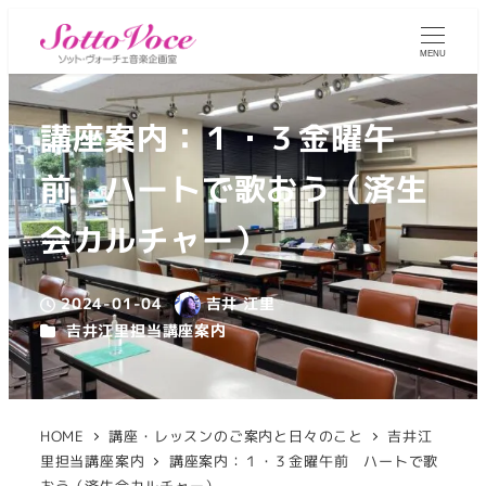
MENU
講座案内：１・３金曜午
前 ハートで歌おう（済生
会カルチャー）
2024-01-04
吉井 江里
投稿日
著
カテゴリー
吉井江里担当講座案内
者
HOME
講座・レッスンのご案内と日々のこと
吉井江
里担当講座案内
講座案内：１・３金曜午前 ハートで歌
おう（済生会カルチャー）