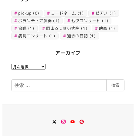
pickup
(6)
コードネーム
(1)
ピアノ
(1)
ボランティア演奏
(1)
七夕コンサート
(1)
合唱
(1)
岡山ろうさい病院
(1)
映画
(1)
病院コンサート
(1)
過去の日記
(1)
アーカイブ
ア
ー
カ
検
検索
イ
索
ブ
Twitter
Instagram
YouTube
Pinterest