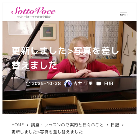
MENU
更新しました>写真を差し
替えました
カテゴリー
2025-10-28
吉井 江里
日記
投稿日
著
者
HOME
講座・レッスンのご案内と日々のこと
日記
更新しました>写真を差し替えました