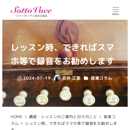
MENU
レッスン時、できればスマ
ホ等で録音をお勧めします
カテゴリー
2024-07-19
吉井 江里
音楽コラム
投稿日
著
者
HOME
講座・レッスンのご案内と日々のこと
音楽コ
ラム
レッスン時、できればスマホ等で録音をお勧めしま
す