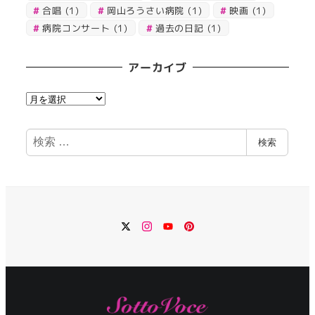
合唱
(1)
岡山ろうさい病院
(1)
映画
(1)
病院コンサート
(1)
過去の日記
(1)
アーカイブ
ア
ー
カ
検
検索
イ
索
ブ
Twitter
Instagram
YouTube
Pinterest